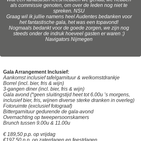
als commissie genoten, om over de leden nog niet te
spreken. NSU
Graag wil ik jullie namens heel Audentes bedanken voor
het fantastische gala, het was een topavond!
Nogmaals bedankt voor de goede zorgen, we zijn nog
steeds onder de indruk hoeveel gasten er waren :)
Navigators Nijmegen
Gala Arrangement Inclusief:
Aankomst inclusief tafelgarnituur & welkomstdrankje
Borrel (incl. bier, fris & wijn)
3-gangen diner (incl. bier, fris & wijn)
Gala avond (*geen sluitingstijd heet tot 6.00u ’s morgens,
inclusief bier, fris, wijnen diverse sterke dranken in overleg)
Fotoruimte (exclusief fotograaf)
Bittergarnituur gedurende de gala-avond
Overnachting op tweepersoonskamers
Brunch tussen 9.00u & 11.00u
€ 189,50 p.p. op vrijdag
€197,50 p.p. op zaterdagen en feestdagen